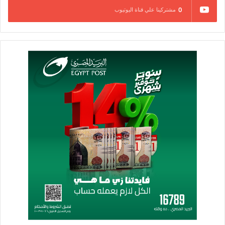
وأوضح ان بروتوكول التعاون الذي وقعه البنك مع شركة الفيوم
0
مشتركينا علي قناة اليوتيوب
لصناعة السكر ياتي في إطار سعي البنك للتوسع في تمويل الزراعة
التعاقدية بهدف دعم صغار المزراعين وتحسين مستوى معيشتهم
ومساعدتهم على مواجهة ارتفاع تكاليف الانتاج وخدمة المحصول بما
ينعكس على زيادة الانتاجية وفي الوقت نفسه يدعم الصناعات
الغذائية الاستراتيجية مثل صناعة السكر التي تعتمد في المقام الاول
على الانتاج الزراعي من محاصيل مثل بنجر السكر وقصب السكر .
وأشار إلى أن بروتوكول التعاون يمثل عقداً ثلاثياً بين البنك والمزراع
والمصنع بموجبه يقوم البنك بمنح صغار المزراعين التمويل اللازم
لمساعدتهم على الزراعة وخدمة الأرض والمحصول على أن يقوم
المزراع بتوريد المحصول الذي تتم زراعته للمصنع وفق المواصفات
والمعايير التي يضعها المصنع .
وأكد د. صلاح فتحي رئيس شركة الفيوم لصناعة السكر أن الهدف من
توقيع بروتوكول التعاون تشجيع المزراعين على التوسع في زراعة
البنجر، وزيادة إنتاجية الفدان، بالإضافة لرفع قدرات شركة السكر
ضمن أهدافها لتحديث معدات المصنع لمضاعفة انتاجيته، خاصة
مُعظم إنتاج الشركة يتم استهلاكه محليًا، ويغطي حِصة كبيرة من