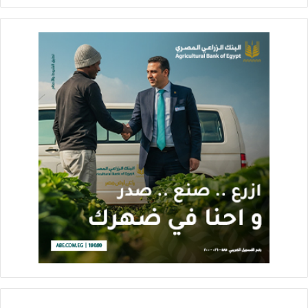
احتياجات وزارة التموين .
ووجه الشكر للبنك الزراعي المصري ،على تعاونه الكبير لإبرام هذا
البروتوكول الذي يدعم الانتاج المحلي من السكر ،ويرفع مستوى
معيشة صغار المزراعين بالفيوم .