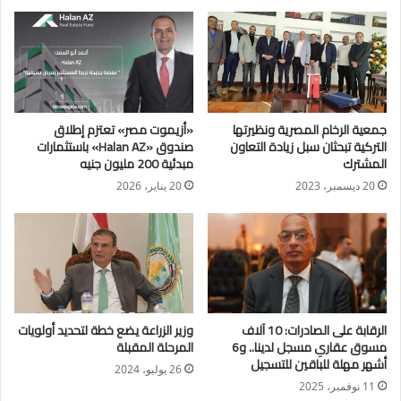
جمعية الرخام المصرية ونظيرتها
«أزيموت مصر» تعتزم إطلاق
التركية تبحثان سبل زيادة التعاون
صندوق «Halan AZ» باستثمارات
المشترك
مبدئية 200 مليون جنيه
20 ديسمبر، 2023
20 يناير، 2026
الرقابة على الصادرات: 10 آلاف
وزير الزراعة يضع خطة لتحديد أولويات
مسوق عقاري مسجل لدينا.. و6
المرحلة المقبلة
كتبت /شيماء موسى
أشهر مهلة للباقين للتسجيل
26 يوليو، 2024
11 نوفمبر، 2025