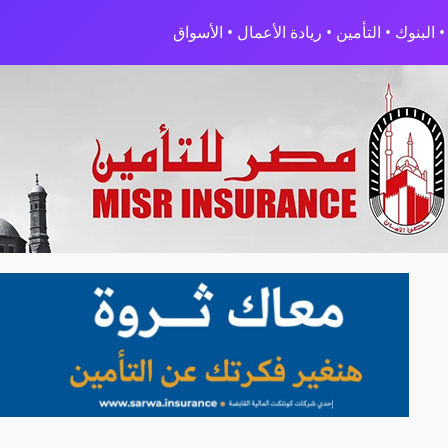
البنوك • التأمين • ريادة الأعمال • الأسواق