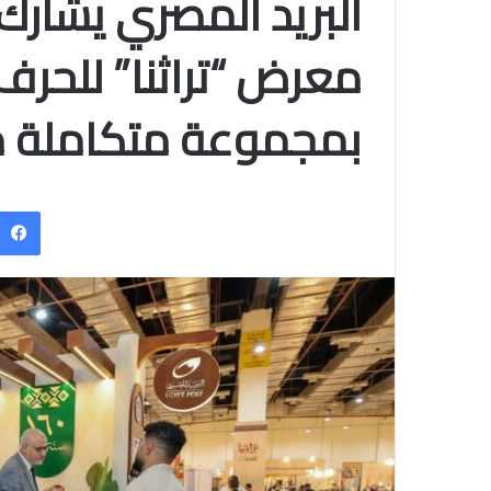
البريد المصري يشارك 
معرض “تراثنا” للحرف ا
بمجموعة متكاملة م