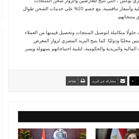
ي بوكس”، التي تتيح للعارضين والزوار شحن المنتجات
والمشتريات إلى جميع محافظات الجمهورية بكفاءة عالية وأسعار تنافسية، مع خصم 20% على خدمات الشحن طوال
 منتجاتهم.
لولًا متكاملة لتوصيل المنتجات وتحصيل قيمتها من العملاء
 محليًا ودوليًا. كما يتيح البريد المصري لزوار المعرض
مالية والبريدية والحكومية، لتلبية احتياجاتهم بسهولة ويسر
X
مشاركة عبر البريد
طباعة