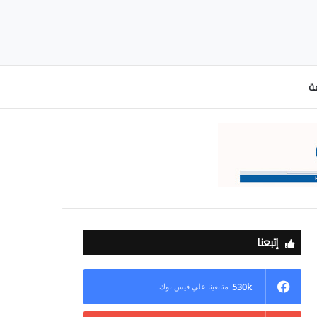
عة
إتبعنا
530k
متابعينا علي فيس بوك