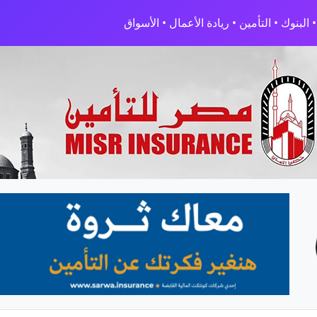
البنوك • التأمين • ريادة الأعمال • الأسواق