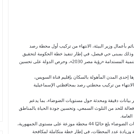
ائم بأعمال وزير البيئة، الانتهاء من تركيب أول محطة رصد
ذلك بمبنى حي فيصل، في إطار تنفيذ خطة الحكومة لتحقيق
مؤشرات ومستهدفات البعد البيئي ضمن استراتيجية التنمية المستدامة «رؤية مصر 2030»، وحرص الدولة على تحسين
ها إحدى المدن المأهولة بالسكان بإقليم قناة السويس،
الانتهاء من تركيب محطتي رصد بمحافظتي الإسماعيلية
بيانات دقيقة ومحدثة حول مستويات الضوضاء، بما يدعم
عالة للحد من التلوث السمعي، وتحسين جودة الحياة بالمناطق
العامة.
وأضافت أن عدد محطات الشبكة القومية لرصد مستويات الضوضاء بلغ حاليًا 44 محطة موزعة على مستوى الجمهورية،
ة وزيادة عدد المحطات، في إطار خطة متكاملة لمكافحة