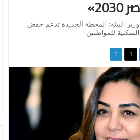
20»
ل وزير البيئة: المحطة الجديدة تدعم خفض
السكنية للمواطنين
فيسبوك
X
لينكدإن