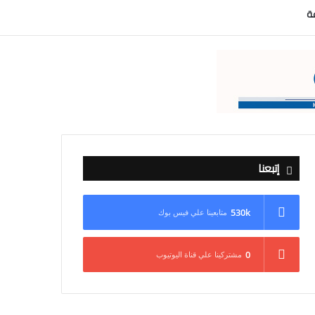
عة
إتبعنا
530k
متابعينا علي فيس بوك
0
مشتركينا علي قناة اليوتيوب