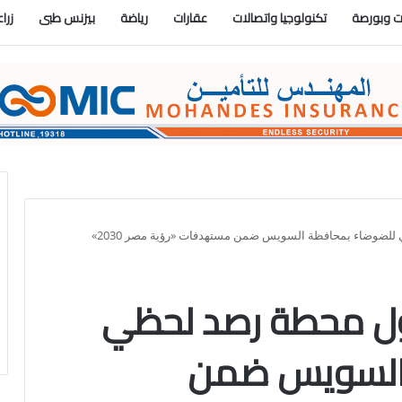
 وبورصة
تكنولوجيا واتصالات
عقارات
رياضة
بيزنس طبى
زرا
 للضوضاء بمحافظة السويس ضمن مستهدفات «رؤية مصر 2030»
أول محطة رصد لحظي
السويس ضمن