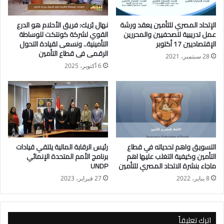
القطارات أو مترو الأنفاق 30 ألف جنيه، وبناءاً على توجيهات الهيئة
العامة للرقابة المالية والتي تهدف الي مساندة أهالي المتضررين
الإتحاد المصري للتأمين يعقد ورشة
نهال بُريك: فريق الأحلام هو الدرع
نتيجة هذا الحادث فقد تم زيادة الحد الأقصى لمبلغ تعويض أهالي
عمل تدريبية للصحفيين والمحررين
القوي لشركة كونتكت للوساطة
المتوفين الي ٥٠ ألف جنيه لهذا الحادث.
الإقتصاديين 17 أكتوبر
التأمينية.. ونسعى لقيادة التحول
الرقمى فى قطاع التأمين
28 سبتمبر، 2021
وفي هذا الصدد، أعلن الأستاذ علاء الزهيري، رئيس الجمعية العامة
6 أكتوبر، 2025
لمجمعة التأمين من أخطار حوادث القطارات ومترو الأنفاق، عن
اتفاقه مع محمد أبو اليزيد، المدير العام التنفيذي للمجمعة، على قيام
المجمعة بمتابعة ظروف وملابسات الحادث، مع سرعة استيفاء
المستندات الضرورية بمساعدة هيئة السكة الحديد، لضمان تنفيذ
توجيهات الهيئة العامة للرقابة المالية وتقديم الدعم الكامل
والمساندة لأهالي المتضررين والوقوف معهم وسداد التعويضات
التسويق واهم تحدياته في قطاع
رئيس الرقابة المالية يلتقي قيادات
التأمين وكيفية التغلب عليها اهم
برنامج الأمم المتحدة الإنمائي
المستحقة.
ماجاء بنشرة الاتحاد المصري للتأمين
UNDP
8 يناير، 2022
27 فبراير، 2023
اترك تعليقاً