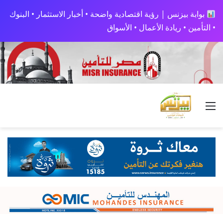
بوابة بيزنس | رؤية اقتصادية واضحة • أخبار الاستثمار • البنوك
• التأمين • ريادة الأعمال • الأسواق
القائمة