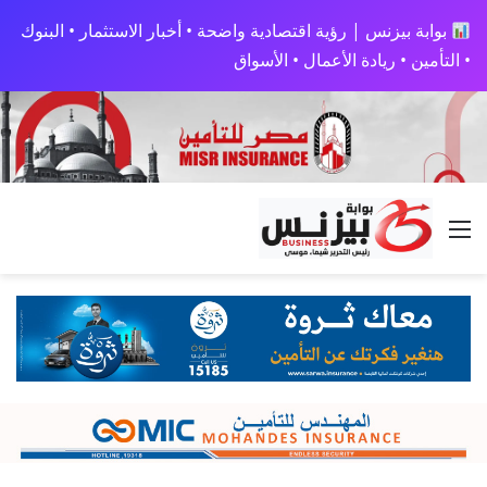
بوابة بيزنس | رؤية اقتصادية واضحة • أخبار الاستثمار • البنوك
• التأمين • ريادة الأعمال • الأسواق
القائمة