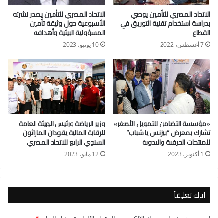
ونوه أنه مع تزايد المخاطر المناخية واتجاه العالم نحو الاقتصاد
الاتحاد المصري للتأمين يوصي
الاتحاد المصري للتأمين يصدر نشرته
الأخضر، يلعب قطاع التأمين دورًا محوريًا في دعم هذه التوجهات من
بدراسة استخدام تقنية التوريق في
الأسبوعية حول وثيقة تأمين
خلال توفير حلول تأمينية مبتكرة تعزز الاستثمارات المستدامة وتحد
القطاع
المسؤولية البيئية وأهدافه
من المخاطر البيئية.
7 أغسطس، 2022
10 يونيو، 2023
وتابع “لذا، من الضروري أن تعمل شركات التأمين على دمج المنتجات
المستدامة مع المنتجات التقليدية، كوسيلة فعالة للاستجابة لمخاطر
التغير المناخي والاستعداد لتحديات المستقبل”.
وأضاف أن إطلاق وثائق تأمين مستدامة أو تشجع على التحول إلى
«مؤسسة التضامن للتمويل الأصغر»
وزير الرياضة ورئيس الهيئة العامة
بيئة أكثر استدامة يمكن أن يكون نقطة انطلاق نحو تعزيز استراتيجية
تشارك بمعرض “بيزنس يا شباب”
للرقابة المالية يقودان الماراثون
الاقتصاد منخفض الكربون التي تتبناها الحكومة المصرية.
للمنتجات الحرفية واليدوية
السنوي الرابع للاتحاد المصري
1 أكتوبر، 2023
12 مايو، 2023
اترك تعليقاً