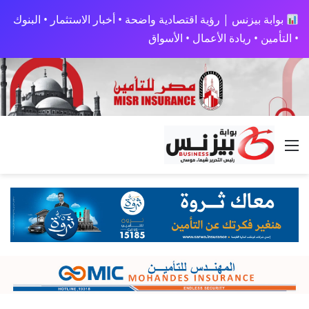
بوابة بيزنس | رؤية اقتصادية واضحة • أخبار الاستثمار • البنوك
• التأمين • ريادة الأعمال • الأسواق
القائمة