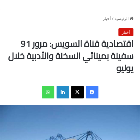
الرئيسية
/
أخبار
أخبار
اقتصادية قناة السويس: مرور 91
سفينة بمينائي السخنة والأدبية خلال
يوليو
فيسبوك
X
لينكدإن
واتساب