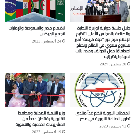
بلغت حمولة البضائع العامة 45772,92 طن، وإجمالي حمولة الصب
الجاف 9264,00 طن، وإجمالي حمولة الحاويات 26758,89 طن.
كما بلغ معدل تداول الحاويات 2970 حاوية مكافئة، ووصل إجمالي
خلال جلسة حوارية لوزيرة التجارة
انضمام مصر والسعودية والإمارات
عدد السفن إلى 43 سفينة بمعدل نمو 34.38%، بواقع 20 سفينة
والصناعة بالمجلس الأعلى لتنظيم
لتجمع البريكس
بضائع عامة، و5 سفن صب جاف، و13 سفينة صب سائل، و4 سفن
الإعلام كرم جبر: “حياة كريمة” أكبر
24 أغسطس، 2023
مشروع تنموي في العالم ويحتاج
حاويات و سفينة واحدة خدمات بحرية.
اصطفافًا حول الدولة.. ومصر باتت
وذكرت أنه يتم التنسيق الدائم بين الجهات المعنية بالموانئ التابعة
نموذجا ينظر إليه
لتسهيل الإجراءات الخاصة بدخول وخروج السفن من وإلى الموانئ
28 سبتمبر، 2021
واتخاذ التدابير الوقائية اللازمة كافة.
المحطات النووية تنظم غداً منتدى
وزير التنمية المحلية ومحافظ
تطوير الصناعة النووية في مصر
القليوبية يفتتحان عدداً من
المشروعات الخدمية والتنموية
13 ديسمبر، 2023
19 أغسطس، 2023