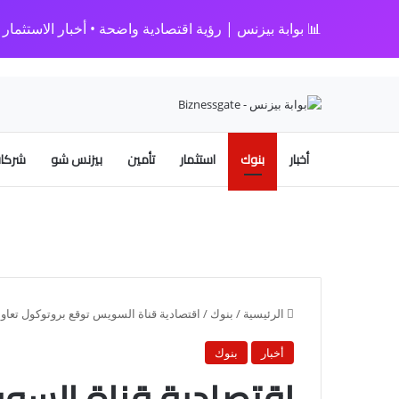
📊 بوابة بيزنس | رؤية اقتصادية واضحة • أخبار الاستثمار • 
أخبار
بنوك
استثمار
تأمين
بيزنس شو
شركات
الرئيسية
/
بنوك
/
اقتصادية قناة السويس توقع بروتوكول تعاون
أخبار
بنوك