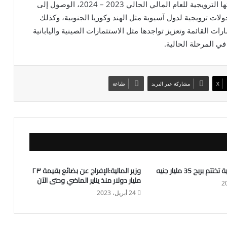
الجدير بالذكر أن المنطقة الاقتصادية تستهدف في خطتها الترويجية للعام المالي الحالي 2023 – 2024، الوصول إلى
لات ترويجية لدول آسيوية مثل الهند وكوريا الجنوبية، وكذلك
ات القائمة وتعزيز تواجدها مثل الاستثمارات الصينية واليابانية
ي المرحلة الحالية.
X
مشاركة عبر البريد
طباعة
بربح 35 مليار جنيه
وزير المالية:الإفراج عن بضائع بقيمة ٢٣
مليار دولار منذ يناير الماضي وحتى الآن
24 أبريل، 2023