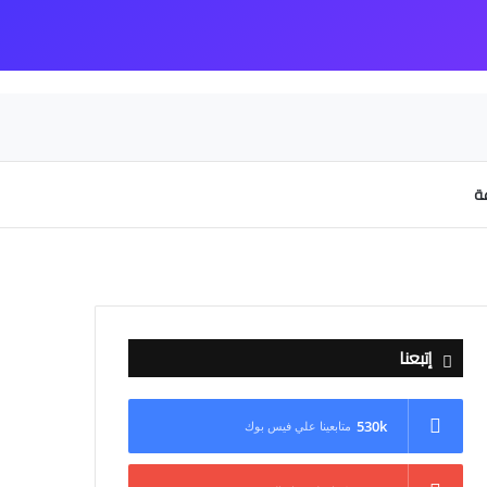
عة
إتبعنا
530k
متابعينا علي فيس بوك