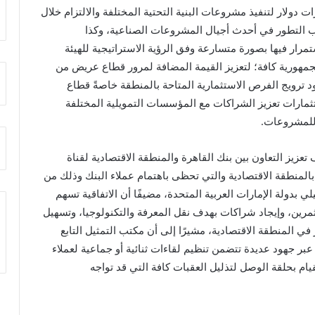
لاقتصادية حتى الآن بضخ ما يقرب من 3 مليارات دولار لتنفيذ مشروعات البنية التحتية المختلفة والالتزام خلال
عاب التطور في أحدث أجيال المشروعات الصناعية، وكذا
تمرار فيها بصورة متسارعة وفق الرؤية الاستراتيجية للهيئة
لجمهورية كافة؛ لتعزيز القيمة المضافة لمرور قطاع عريض من
د ترويج الفرص الاستثمارية المتاحة بالمنطقة خاصةً قطاع
مارات تعزيز الشراكات مع المؤسسات التمويلية المختلفة
 للمشروعات.
عزيز التعاون بين بنك القاهرة والمنطقة الاقتصادية لقناة
المنطقة الاقتصادية والتي تحظى باهتمام عملاء البنك وذلك من
ي بدولة الإمارات العربية المتحدة، مضيفًا أن الاتفاقية تسهم
مرين، وإيجاد شراكات بهدف نقل المعرفة والتكنولوجيا، وتسهيل
 في المنطقة الاقتصادية، مشيرًا إلى أن مكتب التمثيل التابع
ية عبر جهود عديدة تتضمن تنظيم لقاءات ثنائية أو جماعية لعملاء
لقيام بحلقة الوصل لتذليل العقبات كافة التي قد تواجه