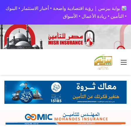
بوابة بيزنس | رؤية اقتصادية واضحة • أخبار الاستثمار • البنوك
• التأمين • ريادة الأعمال • الأسواق
القائمة