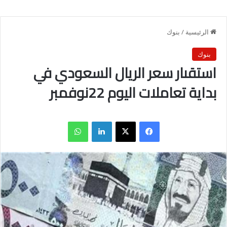
الرئيسية
/
بنوك
بنوك
استقىار سعر الريال السعودي في
بداية تعاملات اليوم 22نوفمبر
فيسبوك
X
لينكدإن
واتساب