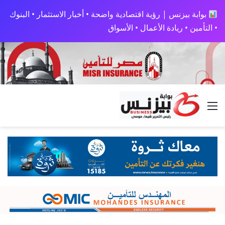
بوابة بيزنس | رؤية اقتصادية واضحة • أخبار الاستثمار • البنوك
• التأمين • ريادة الأعمال • الأسواق
القائمة