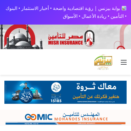
بوابة بيزنس | رؤية اقتصادية واضحة • أخبار الاستثمار • البنوك
• التأمين • ريادة الأعمال • الأسواق
القائمة