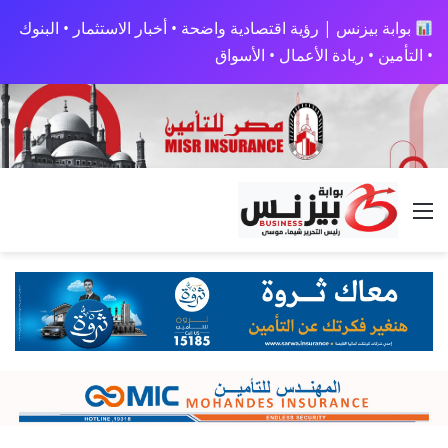
بوابة بيزنس | رؤية اقتصادية واضحة • أخبار الاستثمار • البنوك
• التأمين • ريادة الأعمال • الأسواق
القائمة