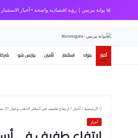
📊 بوابة بيزنس | رؤية اقتصادية واضحة • أخبار الاستثمار • 
أخبار
بنوك
استثمار
تأمين
بيزنس شو
شركات
الرئيسية
/
أخبار
/
ارتفاع طفيف في أسعار الذهب وعيار 21 يسجل 988 جنيهًا
أخبار