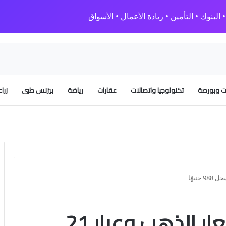
البنوك • التأمين • ريادة الأعمال • الأسواق
 وبورصة
تكنولوجيا واتصالات
عقارات
رياضة
بيزنس طبى
زرا
ارتفاع طفيف في أسعار الذهب وعيار 21