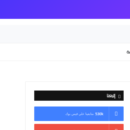
عة
إتبعنا
530k
متابعينا علي فيس بوك