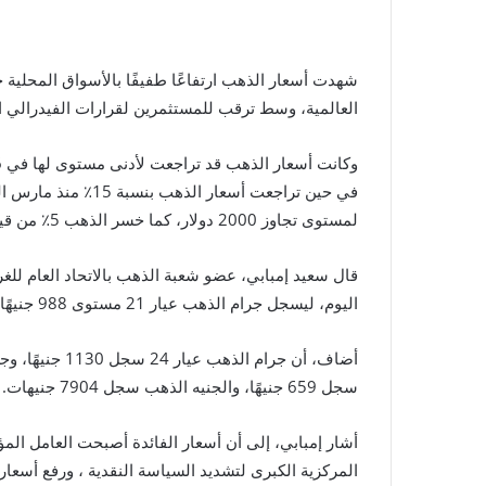
شهدت أسعار الذهب ارتفاعًا طفيفًا بالأسواق المحلية خل
العالمية، وسط ترقب للمستثمرين لقرارات الفيدرالي ا
في حين تراجعت أسعار 
لمستوى تجاوز 2000 دولار، كما خسر الذهب 5٪ من قيمته منذ يناير 2022.
قال سعيد إمبابي، عضو شعبة الذهب بالاتحاد العام للغ
اليوم، ليسجل جرام الذهب عيار 21 مستوى 988 جنيهًا، وارتفعت الأوقية لمستوى 1735 دولارًا.
سجل 659 جنيهًا، والجنيه الذهب سجل 7904 جنيهات.
أشار إمبابي، إلى أن أسعار الفائدة أصبحت العامل الم
المركزية الكبرى لتشديد السياسة النقدية ، ورفع أسعار