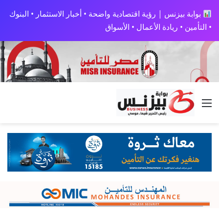
بوابة بيزنس | رؤية اقتصادية واضحة • أخبار الاستثمار • البنوك
• التأمين • ريادة الأعمال • الأسواق
القائمة