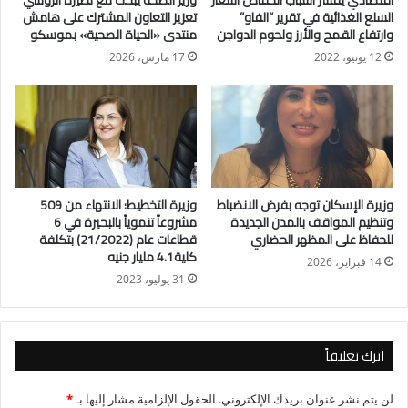
اقتصادي يفسر أسباب انخفاض أسعار
وزير الصحة يبحث مع نظيره الروسي
ونستعرض خلال السطور التالية آخر تحديث لسعرالذهب اليوم في
السلع الغذائية في تقرير “الفاو”
تعزيز التعاون المشترك على هامش
مصر دون إضافة قيمة المصنعية إلى سعر الجرام، والتي تختلف
وارتفاع القمح والأرز ولحوم الدواجن
منتدى «الحياة الصحية» بموسكو
قيمتها من تاجر إلى آخر، ومن محافظة إلى أخرى؛ وفقاً لحجم وشكل
12 يونيو، 2022
17 مارس، 2026
كل قطعة ذهبية؛ حيث تتراوح قيمة المصنعية ما بين 3 إلى 7% تقريبًا
من سعر الجرام.
سعر الذهب اليوم
سجل جرام الذهب عيار 24 نحو 3651 جنيها.
وزيرة الإسكان توجه بفرض الانضباط
وزيرة التخطيط: الانتهاء من 509
وتنظيم المواقف بالمدن الجديدة
مشروعاً تنموياً بالبحيرة في 6
سجل جرام الذهب عيار 21 سعر 3195 جنيها.
للحفاظ على المظهر الحضاري
قطاعات عام (21/2022) بتكلفة
كلية4.1 مليار جنيه
14 فبراير، 2026
31 يوليو، 2023
سجل جرام الذهب عيار 18 نحو 2738 جنيها.
وسجل جرام الذهب عيار 14 نحو 2136 جنيهاً.
اترك تعليقاً
بلغ سعر الجنيه الذهب نحو 25560 جنيها.
لن يتم نشر عنوان بريدك الإلكتروني.
الحقول الإلزامية مشار إليها بـ
*