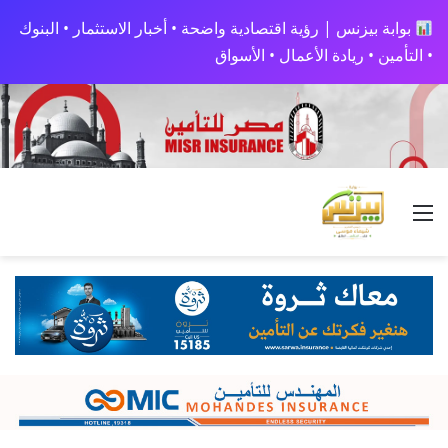
بوابة بيزنس | رؤية اقتصادية واضحة • أخبار الاستثمار • البنوك
• التأمين • ريادة الأعمال • الأسواق
القائمة