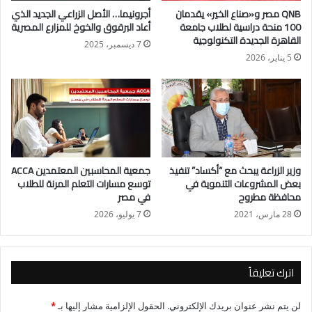
QNB مصر و«صناع الخير» يقدمان
أجرونيما… الأصل الزراعي الجديد الذي
كما طرحت الهيئة العامة للاصلاح الزراعي، كميات من بيض المائدة،
100 منحة دراسية لطلاب جامعة
أعاد البرقوق والخوخ للمزارع المصرية
باسعار مخفضة للكارتونة، من خلال سيارات متنقلة أمام ديوان
القاهرة الجديدة التكنولوجية
7 ديسمبر، 2025
الوزارة بالدقي، للمساهمة في خفض الاسعار وتخفيف العبء عن
5 يناير، 2026
كاهل المواطنين.
جدير بالذكر أن مصر حقّقت طفرة كبيرة في صناعة الدواجن ونجحت
في تحقيق الاكتفاء الذاتي من بيض المائدة بنسبة اكتفاء ذاتي 100%
والذي يصل لحوالي 14 مليار بيضة سنوياً بإجمالي إستثمارات في
صناعة الدواجن حوالي 100 مليار جنيه بعدد ما بين 50 إلى 60 ألف
منشأة ويعمل بها حوالي 3 ملايين عامل .
وزير الزراعة يبحث مع “أكساد” تنفيذ
جمعية المحاسبين المعتمدين ACCA
بعض المشروعات التنموية في
توسع مسارات التعلم المرنة للطلاب
محافظة مطروح
في مصر
28 مارس، 2021
7 يوليو، 2026
اترك تعليقاً
لن يتم نشر عنوان بريدك الإلكتروني.
الحقول الإلزامية مشار إليها بـ
*