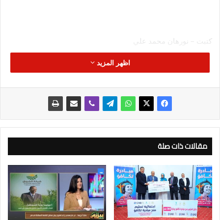
كتبت – نورهان محمد علي
اظهر المزيد
شهدت أسعار البيض اليوم السبت 22 اكتوبر 2022 حالة من الارتفاع،
وكانت الأسعار المعلنة في عدد من المزارع المحلية كالتالي :
حيث سجل سعر طبق البيض الأحمر بالمزرعة حوالي 73 جنيهًا في
المزرعة، في حين يتراوح سعره للمستهلك 78 جنيهًا حسب المنطقه
وسجل سعر طبق البيض الأبيض 71 جنيهًا بالمزرعة، ويصل السعر
للمستهلك 76 جنيهًا حسب المنطقة.
أما سعر طبق البيض البلدي في المزرعة بلغ حوالي 77 جنيهًا و يباع
مقالات ذات صلة
بسعر 81 جنيهاً للمستهلك حسب المنطقه .
ومن جانبه اكد الدكتور طارق سليمان رئيس قطاع تنمية الثروة
الحيوانية والداجنة قامت الوزارة بضخ كميات إضافية من بيض المائدة
الأحمر والابيض للبيع للمواطنين باسعار مخفضة بحوالي 25% من
خلال منافذها المتحركة والثابتة بالمحافظات المختلفة حيث تم طرح
كميات كبيرة في الأسواق بالتنسيق مع اتحاد منتجي الدواجن .