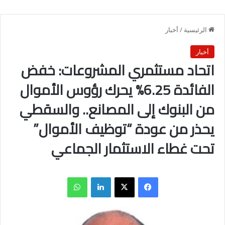
الرئيسية
/
أخبار
أخبار
اتحاد مستثمري المشروعات: خفض
الفائدة 6.25% يحرك رؤوس الأموال
من البنوك إلى المصانع.. والسقطي
يحذر من عودة “توظيف الأموال”
تحت غطاء الاستثمار الجماعي
فيسبوك
X
لينكدإن
واتساب