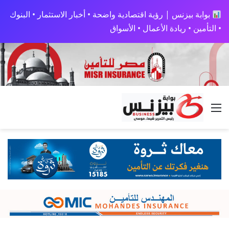
بوابة بيزنس | رؤية اقتصادية واضحة • أخبار الاستثمار • البنوك
• التأمين • ريادة الأعمال • الأسواق
القائمة