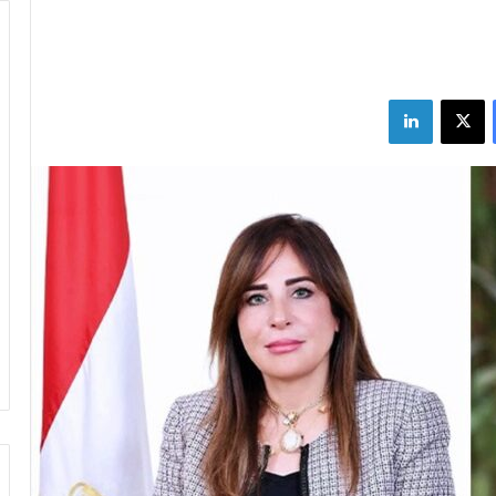
فيسبوك
X
لينكدإن