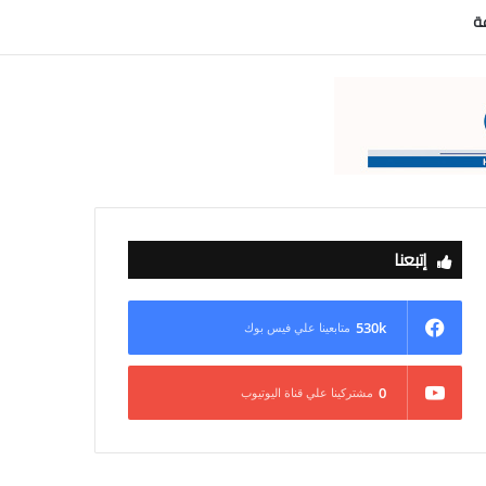
عة
إتبعنا
530k
متابعينا علي فيس بوك
0
مشتركينا علي قناة اليوتيوب