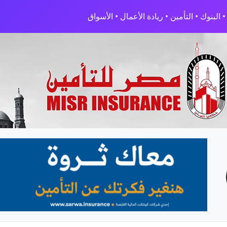
البنوك • التأمين • ريادة الأعمال • الأسواق