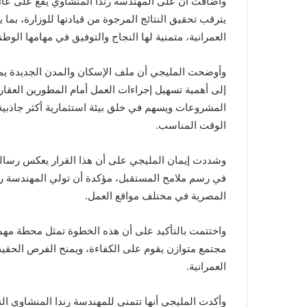
وأضافت أن على المهندسة رندا المنشاوي يقع على عاتق
يترقب تحقيق النتائج المرجوة من قيادتها للوزارة، بم
العمرانية، متمنية لها النجاح والتوفيق في مهامها الوطني
وأوضحت المليجي أن ملف الإسكان والمدن الجديدة يمثل
إلى أهمية تسهيل إجراءات العمل أمام المطورين العقاري
المشروعات ويسهم في خلق بيئة استثمارية أكثر جاذبية
الوقت المناسب.
وشددت إيمان المليجي على أن هذا القرار يعكس رسالة 
في رسم ملامح المستقبل، مؤكدة أن تولي المهندسة رندا ا
المصرية في مختلف مواقع العمل.
واختتمت بالتأكيد على أن هذه الخطوة تمثل محطة مهمة
مجتمع متوازن يقوم على الكفاءة، ويمنح الفرص الحقيقي
العمرانية.
وأكدت المليجي أنها تتمنى للمهندسة رندا المنشاوي ال