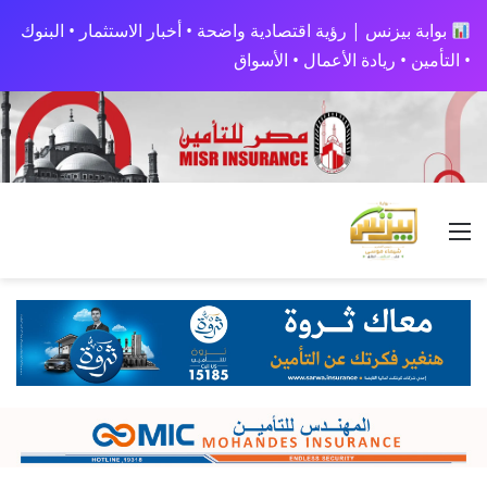
بوابة بيزنس | رؤية اقتصادية واضحة • أخبار الاستثمار • البنوك
• التأمين • ريادة الأعمال • الأسواق
القائمة