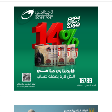
ومن هذا المنطلق، فقد قامت الأكاديمية خلال الفترة الماضية
باستقبال العديد من الزيارات الميدانية لطلبة وطالبات الجامعات
والمعاهد الهندسية العليا مثل زيارة طلبة “كلية الهندسة بجامعة
القاهرة”، و”كلية الهندسة بجامعة أكتوبر للعلوم الحديثة والأداب ”
و”المعهد العالى للهندسة والتكنولوجيا بالمنيا، حيث تم تقديم شرحا
كاملا فى مجال تشغيل وصيانة أجهزة الطيران التمثيلى المختلفة.
كما استقبلت الأكاديمية أيضاً العديد من الزيارات الميدانية لطلبة
كليات ومعاهد السياحة والفنادق مثل “كلية السياحة والفنادق –
جامعة مدينة السادات” والمعهد المصرى العالى للسياحة والفنادق
بشيراتون” و”المعهد العالى للسياحة والفنادق- إيجوث ” و”المعهد
العالى للسياحة والفنادق بمدينة بدر”، هذا بالإضافة إلي طلبة كليات
الإعلام واللغات مثل “كلية الإعلام – جامعة المنوفية”‘.
وخلال هذه الجولات التعريفية، تم تقديم شرحًا وافيًا لكافة البرامج
التدريبية المتخصصة التى تقدمها الأكاديمية فى شتى المجالات داخل