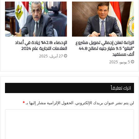
– الكبدة البلدي 350 إلى 400 جنيهًا .
-الكبدة الضأن 350 جنيهًا للكيلو.
جدير بالذكر أن المنافذ التى وفرتها القوات المسلحة ووزارات
الزراعة تعلن إجمالي تمويل مشروع
الإحصاء :42.8% زيادة في أعداد
الزراعة والداخلية والتموين ساهمت بشكل فعال في توافر اللحوم
“البتلو” 9.5 مليار جنيه لصالح 44.8
العلامات التجارية عام 2024
بشكل كبير في الأسواق، والتي يتم طرحها بشكل مستمر وبأسعار
ألف مستفيد
27 أبريل، 2025
مخفضة ، مما جعل شريحة كبيرة من المواطنين يفضلون شراء
5 يونيو، 2025
اللحوم الحمراء منها بدلًا من محلات الجزارة
اترك تعليقاً
لن يتم نشر عنوان بريدك الإلكتروني.
الحقول الإلزامية مشار إليها بـ
*
ا
ل
ت