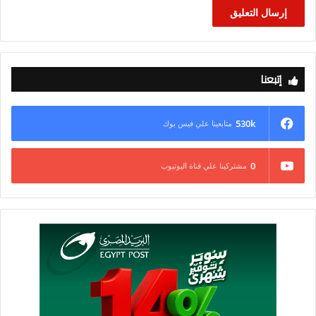
إتبعنا
530k
متابعينا علي فيس بوك
0
مشتركينا علي قناة اليوتيوب