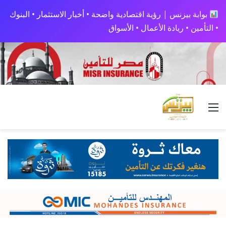
بوابة بيزنس | رؤية اقتصادية واضحة • أخبار الاستثمار • البنوك
• التأمين • ريادة الأعمال • الأسواق
القائمة