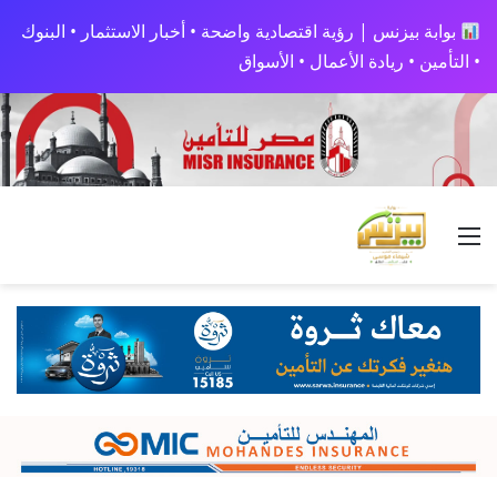
بوابة بيزنس | رؤية اقتصادية واضحة • أخبار الاستثمار • البنوك
• التأمين • ريادة الأعمال • الأسواق
القائمة