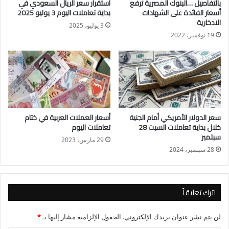
بالتفاصيل …البنوك المصرية ترفع
استقرار سعر الريال السعودي في
سعر الدرهم الإماراتي في البنك المركزي المصري
أسعار الفائدة على الشهادات
بداية تعاملات اليوم 3 يوليو 2025
سجل 13.41جنيه للشراء، و13.45جنيه للبيع.
الادخارية
3 يوليو، 2025
وتعمل بعض فروع البنوك وشركات الصرافة في المطارات والفنادق
19 نوفمبر، 2022
والنوادي والمولات في بعض مناطق القاهرة وبعض المدن السياحية
خلال أيام الإجازات والعطلات الرسمية
سعر الدولار الأمريكي أمام الجنية
أسعار العملات العربية في ختام
خلال بداية تعاملات السبت 28
تعاملات اليوم
سبتمبر
29 مارس، 2023
28 سبتمبر، 2024
اترك تعليقاً
لن يتم نشر عنوان بريدك الإلكتروني.
الحقول الإلزامية مشار إليها بـ
*