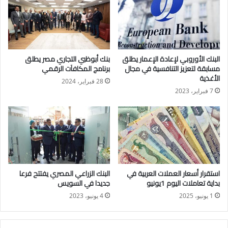
سعر الريال السعودي في البنك المركزي المصري
بلغ 13.45جنيه للشراء، و 13.49جنيه للبيع.
سعر الدينار الكويتي في البنك المركزي المصري
سجل سعر 163.73جنيه للشراء، و 164.25جنيه للبيع.
البنك الأوروبي لإعادة الإعمار يطلق
بنك أبوظبي التجاري مصر يطلق
سعر الدرهم الإماراتي في البنك المركزي المصري
مسابقة لتعزيز التنافسية في مجال
برنامج المكافآت الرقمي
سجل 13.74جنيه للشراء، و13.78جنيه للبيع.
الأغذية
28 فبراير، 2024
وتعمل بعض فروع البنوك وشركات الصرافة في المطارات والفنادق
7 فبراير، 2023
والنوادي والمولات في بعض مناطق القاهرة وبعض المدن السياحية
خلال أيام الإجازات والعطلات الرسمية
استقرار أسعار العملات العربية في
البنك الزراعي المصري يفتتح فرعا
بداية تعاملات اليوم 1يونيو
جديدا في السويس
1 يونيو، 2025
4 يونيو، 2023