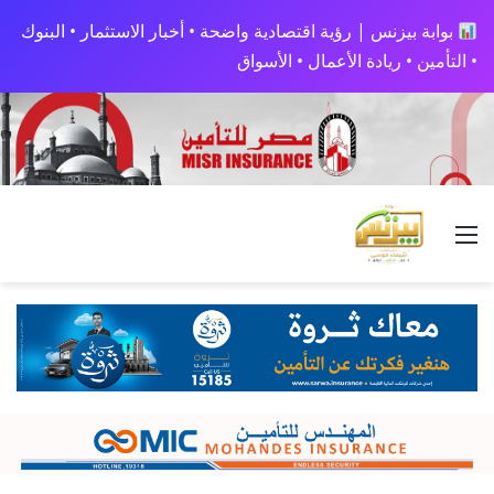
بوابة بيزنس | رؤية اقتصادية واضحة • أخبار الاستثمار • البنوك
• التأمين • ريادة الأعمال • الأسواق
القائمة