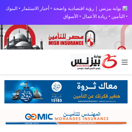
بوابة بيزنس | رؤية اقتصادية واضحة • أخبار الاستثمار • البنوك
• التأمين • ريادة الأعمال • الأسواق
القائمة