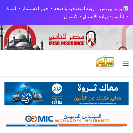
بوابة بيزنس | رؤية اقتصادية واضحة • أخبار الاستثمار • البنوك
• التأمين • ريادة الأعمال • الأسواق
القائمة