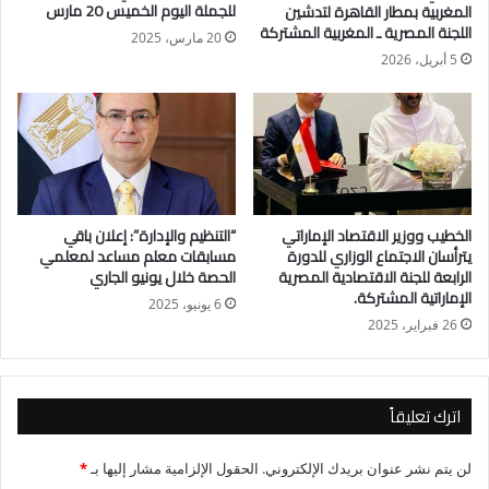
للجملة اليوم الخميس 20 مارس
المغربية بمطار القاهرة لتدشين
ومن جانبه قال المهندس محمود فوزي عطا رئيس الإدارة المركزية
اللجنة المصرية ـ المغربية المشتركة
20 مارس، 2025
للمحاصيل الزراعية، أن الدولة تحرص على دعم الفلاح المصري بكل
5 أبريل، 2026
السبل لأنه العامل الأساسي للتنمية الزراعية وأحد أعمدة الاقتصاد
الوطني.
الخطيب ووزير الاقتصاد الإماراتي
“التنظيم والإدارة”: إعلان باقي
يترأسان الاجتماع الوزاري للدورة
مسابقات معلم مساعد لمعلمي
الرابعة للجنة الاقتصادية المصرية
الحصة خلال يونيو الجاري
الإماراتية المشتركة.
6 يونيو، 2025
26 فبراير، 2025
اترك تعليقاً
لن يتم نشر عنوان بريدك الإلكتروني.
الحقول الإلزامية مشار إليها بـ
*