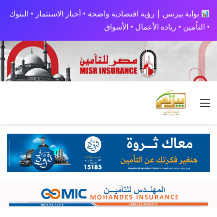
بوابة بيزنس | رؤية اقتصادية واضحة • أخبار الاستثمار • البنوك
• التأمين • ريادة الأعمال • الأسواق
القائمة