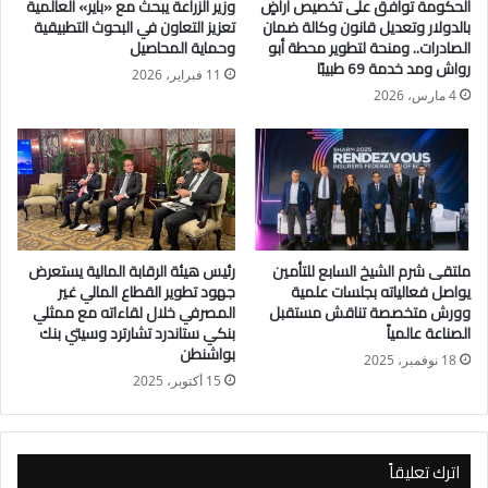
الحكومة توافق على تخصيص أراضٍ
وزير الزراعة يبحث مع «باير» العالمية
●جمبري جامبو من سعر 530 إلى 700 جنيهًا.
بالدولار وتعديل قانون وكالة ضمان
تعزيز التعاون في البحوث التطبيقية
●جمبري1 من سعر: 510 إلى 560 جنيهًا.
الصادرات.. ومنحة لتطوير محطة أبو
وحماية المحاصيل
رواش ومد خدمة 69 طبيبًا
● جمبري2 من سعر 370 إلى 500 جنيهًا.
11 فبراير، 2026
4 مارس، 2026
●جمبري من سعر 175 إلى375 جنيهًا.
● بوري 1 من سعر 125 إلى 175 جنيهًا.
● بوري 2 من سعر 90 إلى 110 جنيهًا.
●سردين من سعر 60 إلى 90 جنيهًا .
●ماكريل مجمد من سعر 100 إلى 140 جنيهًا.
ملتقى شرم الشيخ السابع للتأمين
رئيس هيئة الرقابة المالية يستعرض
يواصل فعالياته بجلسات علمية
جهود تطوير القطاع المالي غير
وورش متخصصة تناقش مستقبل
المصرفي خلال لقاءاته مع ممثلي
الصناعة عالمياً
بنكي ستاندرد تشارترد وسيتي بنك
بواشنطن
18 نوفمبر، 2025
15 أكتوبر، 2025
اترك تعليقاً