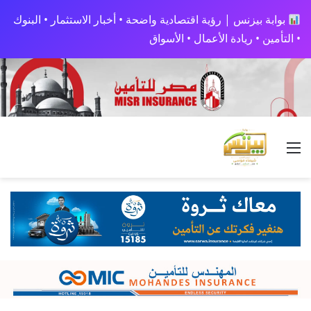
بوابة بيزنس | رؤية اقتصادية واضحة • أخبار الاستثمار • البنوك
• التأمين • ريادة الأعمال • الأسواق
القائمة