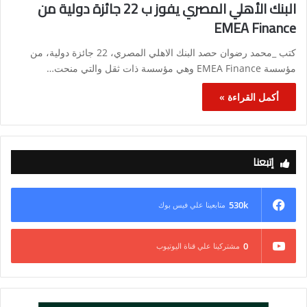
البنك الأهلي المصري يفوز ب 22 جائزة دولية من
EMEA Finance
كتب _محمد رضوان حصد البنك الاهلي المصري، 22 جائزة دولية، من
مؤسسة EMEA Finance وهي مؤسسة ذات ثقل والتي منحت…
أكمل القراءة »
إتبعنا
530k
متابعينا علي فيس بوك
0
مشتركينا علي قناة اليوتيوب