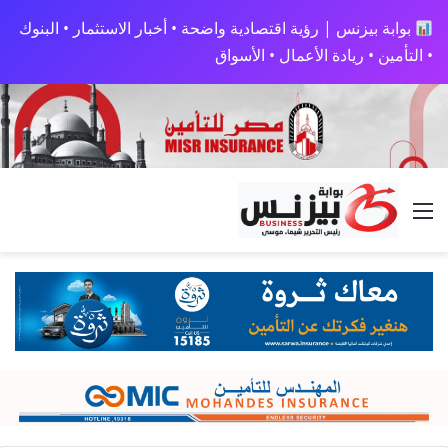
بوابة بيزنس | رؤية اقتصادية واضحة • أخبار الاستثمار • البنوك
• التأمين • ريادة الأعمال • الأسواق
القائمة