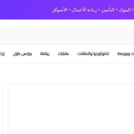
البنوك • التأمين • ريادة الأعمال • الأسواق
 وبورصة
تكنولوجيا واتصالات
عقارات
رياضة
بيزنس طبى
زرا