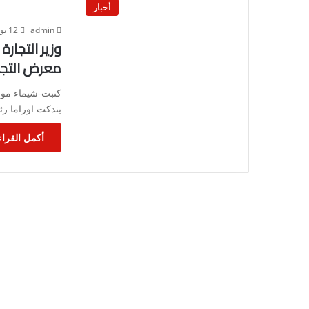
أخبار
admin
12 يونيو، 2023
وزير التجار
معرض التجار
كتبت-شيماء موسي
بندكت اوراما رئ
أكمل القراء