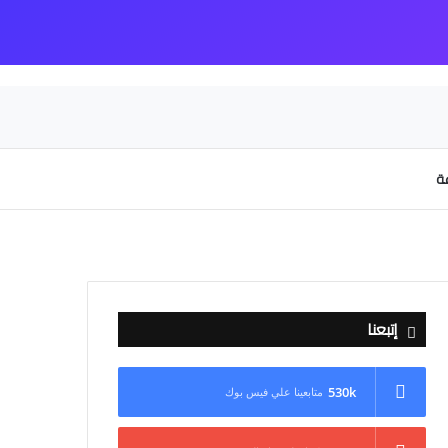
عة
إتبعنا
530k
متابعينا علي فيس بوك