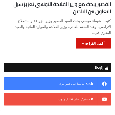
القصير يبحث مع وزير الفلاحة التونسي تعزيز سبل
التعاون بين البلدين
كتبت -شيماء موسي بحث السيد القصير وزير الزراعة واستصلاح
الأراضي، وعبد المنعم بلعاتي، وزير الفلاحة والموارد المائية والصيد
البحري في…
أكمل القراءة »
إتبعنا
530k
متابعينا علي فيس بوك
0
مشتركينا علي قناة اليوتيوب