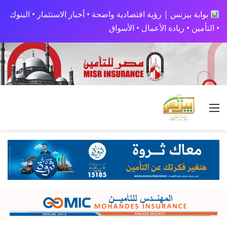
بوابة بيزنس | رؤية اقتصادية واضحة • أخبار الاستثمار • البنوك
• التأمين • ريادة الأعمال • الأسواق
القائمة