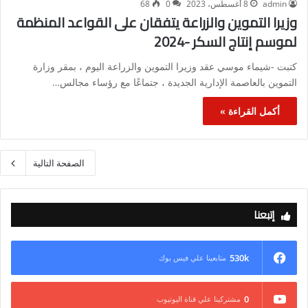
admin
8 أغسطس، 2023
0
68
وزيرا التموين والزراعة يتفقان على القواعد المنظمة
لموسم إنتاج السكر -2024
كتبت -شيماء موسي عقد وزيرا التموين والزراعة اليوم ، بمقر وزارة
التموين بالعاصمة الإدارية الجديدة ، جتماعًا مع رؤساء مجالس…
أكمل القراءة »
الصفحة التالية
إتبعنا
530k
متابعينا علي فيس بوك
0
مشتركينا علي قناة اليوتيوب