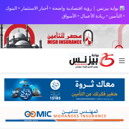
بوابة بيزنس | رؤية اقتصادية واضحة • أخبار الاستثمار • البنوك
• التأمين • ريادة الأعمال • الأسواق
القائمة