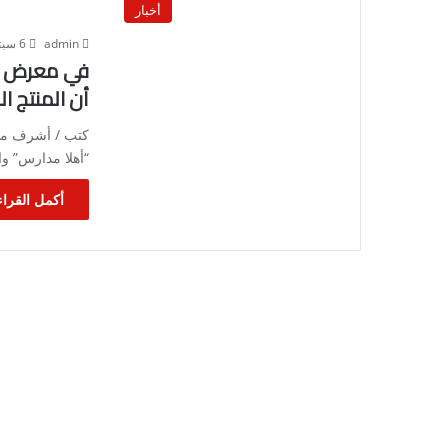
أخبار
admin
6 سبتمبر، 2022
في معرض “أ
أن المنتج ا
كتب / أشرف مو
“أهلا مدارس” وا
أكمل القراء