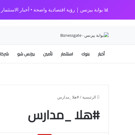
📊 بوابة بيزنس | رؤية اقتصادية واضحة • أخبار الاستثمار • 
أخبار
بنوك
استثمار
تأمين
بيزنس شو
شركات
الرئيسية
/
#هلا _مدارس
#هلا _مدارس