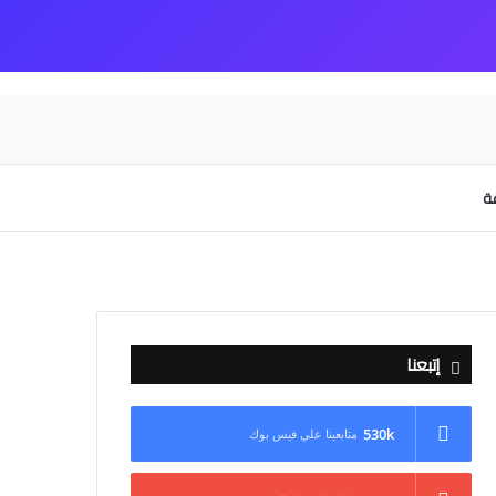
عة
إتبعنا
530k
متابعينا علي فيس بوك