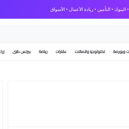
البنوك • التأمين • ريادة الأعمال • الأسواق
 وبورصة
تكنولوجيا واتصالات
عقارات
رياضة
بيزنس طبى
زرا