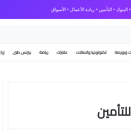
البنوك • التأمين • ريادة الأعمال • الأسواق
 وبورصة
تكنولوجيا واتصالات
عقارات
رياضة
بيزنس طبى
زرا
لتأمين