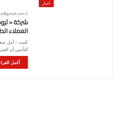
أخبار
our@gmail.com
شركة « ثرو
العملاء الط
كتبت – أمل شعبا
للتأمين أن الشر
أكمل القراء