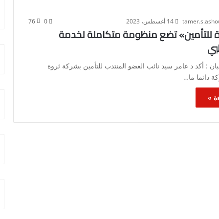
tamer.s.ash
14 أغسطس، 2023
0
76
ة للتأمين» تضع منظومة متكاملة لخدمة
بي
ن : أكد د عامر سيد نائب العضو المنتدب للتأمين بشركة ثروة
كة دائما ما…
ة »