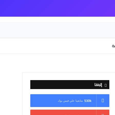
عة
إتبعنا
530k
متابعينا علي فيس بوك