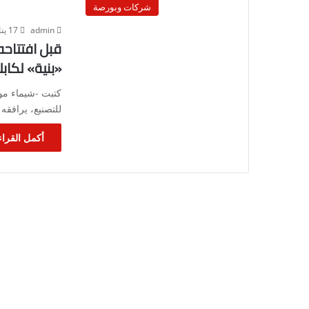
شركات وبورصة
admin
17 يناير، 2023
قبل افتتاحه
«بنية» لكابل
كتبت -شيماء موس
للتصنيع، يرافقه
أكمل القراء