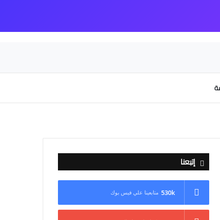
عة
إتبعنا
530k
متابعينا علي فيس بوك