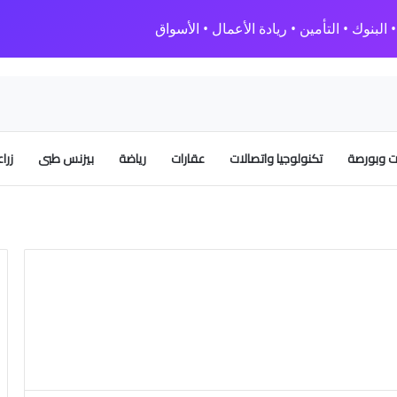
البنوك • التأمين • ريادة الأعمال • الأسواق
 وبورصة
تكنولوجيا واتصالات
عقارات
رياضة
بيزنس طبى
زرا