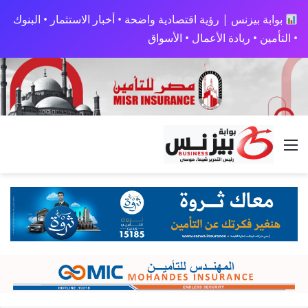
بوابة بيزنس | رؤية اقتصادية واضحة • أخبار الاستثمار • البنوك
• التأمين • ريادة الأعمال • الأسواق
القائمة