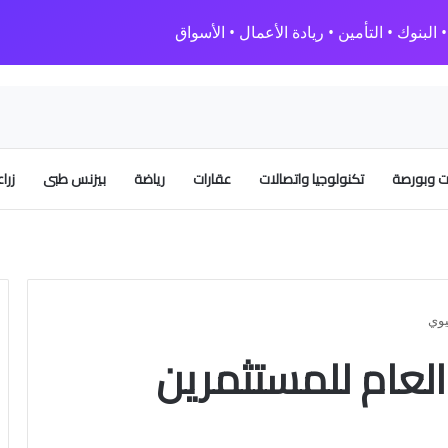
البنوك • التأمين • ريادة الأعمال • الأسواق
 وبورصة
تكنولوجيا واتصالات
عقارات
رياضة
بيزنس طبى
زرا
يوي
العام للمستثمرين