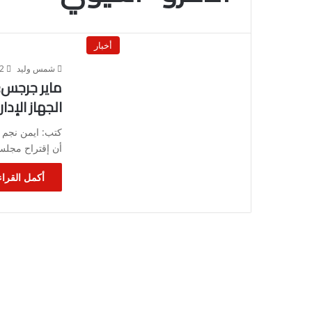
أخبار
شمس وليد
12 أبر
ماير جرجس: 
الجهاز الإدا
كتب: ايمن نجم 
أن إقتراح مجلس 
أكمل القراء