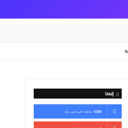
عة
إتبعنا
530k
متابعينا علي فيس بوك