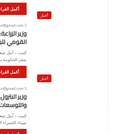
أكمل القراء
أخبار
our@gmail.com
القومي للبت
كتبت – أمل شعب
بمقر الحكومة بم
أكمل القراء
أخبار
our@gmail.com
وزير البترو
والتوسعات ب
كتبت – أمل شعبا
بميناء الحمراء ا