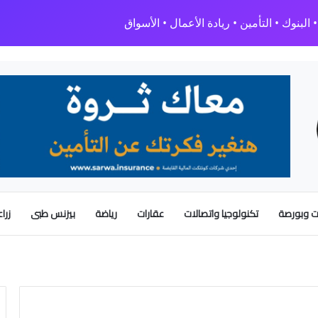
البنوك • التأمين • ريادة الأعمال • الأسواق
 وبورصة
تكنولوجيا واتصالات
عقارات
رياضة
بيزنس طبى
زرا