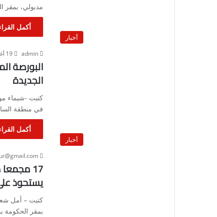
مدبولي، بمقر ال
أكمل القراء
أخبار
admin
19 أغسطس، 2023
البورصة الم
الجديدة
كتبت -شيماء مو
في منطقة الساحل 
أكمل القراء
أخبار
our@gmail.com
17 مجمعا
يستحوذ على 51% من عدد الوحدات الصناع
كتبت – أمل شعب
بمقر الحكومة بمد