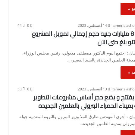
ة »
tamer.s.ash
14 أغسطس، 2023
0
44
وزير الزراعة: 8 مليارات جنيه حجم إجمالي تمويل المشروع
لو بلغ حتى الآن
ان : اجتمع اليوم الدكتور مصطفى مدبولي، رئيس مجلس الوزراء،
دينة العلمين الجديدة، بالسيد القصير،…
ة »
tamer.s.ash
13 أغسطس، 2023
0
53
ل يفتتح و يضع حجر أساس مشروعات التطوير
ميناء الحمراء البترولي بالعلمين الجديدة
ن : أجرى المهندس طارق الملا وزير البترول والثروة المعدنية جولة
لبترولي بمدينة العلمين الجديدة…