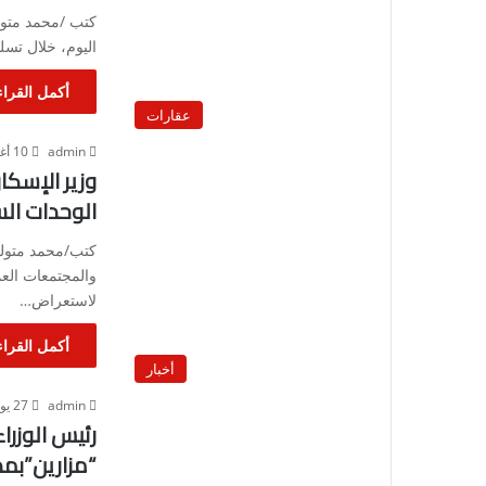
كتب /محمد متول
اليوم، خلال تسل
أكمل القراء
عقارات
admin
10 أغسطس، 2024
وزير الإسكا
الوحدات الس
كتب/محمد متولى
والمجتمعات العمر
لاستعراض…
أكمل القراء
أخبار
admin
27 يوليو، 2024
رئيس الوزرا
“مزارين”بمد