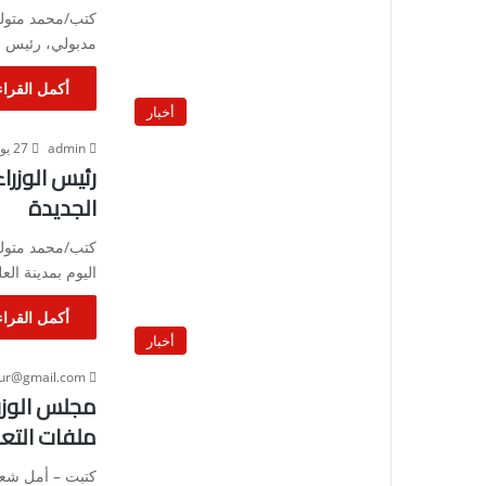
كتب/محمد متولى 
مدبولي، رئيس م
أكمل القراء
أخبار
admin
27 يوليو، 2024
رئيس الوزراء
الجديدة
كتب/محمد متولى
اليوم بمدينة الع
أكمل القراء
أخبار
our@gmail.com
مجلس الوزر
ملفات التع
كتبت – أمل شعبا