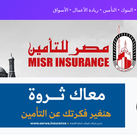
البنوك • التأمين • ريادة الأعمال • الأسواق