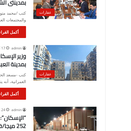
بمدينتى الش
عقارات
كتب /محمد متول
والمجتمعات العم
أكمل القراء
admin
17 أبريل، 2023
وزير الإسكا
بمدينة العب
عقارات
كتب -مسعد الحج
العمرانية، أنه
أكمل القراء
admin
24 مارس، 2023
252 ميجا/فولت/أمبير