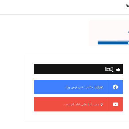
عة
إتبعنا
530k
متابعينا علي فيس بوك
0
مشتركينا علي قناة اليوتيوب