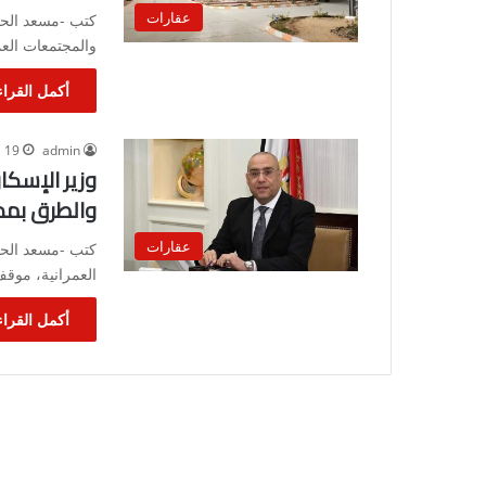
عقارات
كتب -مسعد الحج
والمجتمعات العم
أكمل القراء
admin
19 فبراير، 2023
وزير الإسكا
والطرق بمدي
عقارات
كتب -مسعد الحجر
العمرانية، موق
أكمل القراء