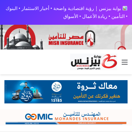
بوابة بيزنس | رؤية اقتصادية واضحة • أخبار الاستثمار • البنوك
• التأمين • ريادة الأعمال • الأسواق
القائمة