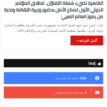
القاهرة تضيء شعلة التفاؤل.. انطلاق المؤتمر
الدولي الأول لصناع الأمل بحضور وزيرة الثقافة ونخبة
من رموز العالم العربي
كتب: ايمن نجم شهد فندق الماسة بجمهورية مصر العربية تظاهرة إنسانية
دولية كبرى، نظمتها منظمة الأمم المتحدة للتدريب والإعلام (UN…
أكمل القراءة »
إتبعنا
530k
متابعينا علي فيس بوك
0
مشتركينا علي قناة اليوتيوب