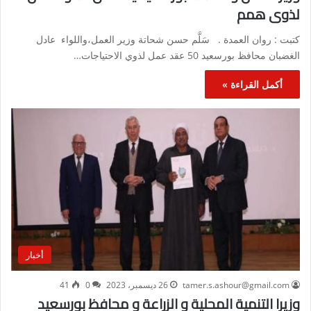
لذوى همم
كتبت : روان العمدة . سَلَّم حسن شحاتة وزير العمل،واللواء عادل
الغضبان محافظ بورسعيد 50 عقد عمل لذوي الاحتياجات…
أكمل القراءة »
أخبار
tamer.s.ashour@gmail.com
26 ديسمبر، 2023
0
41
وزيرا التنمية المحلية و الزراعة و محافظ بورسعيد