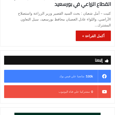
القطاع الزراعي في بورسعيد
كتبت – أمل شعبان : بحث السيد القصير وزير الزراعة واستصلاح
الأراضي، واللواء عادل الغضبان محافظ بورسعيد، سبل التعاون
المشترك…
أكمل القراءة »
إتبعنا
530k
متابعينا علي فيس بوك
0
مشتركينا علي قناة اليوتيوب