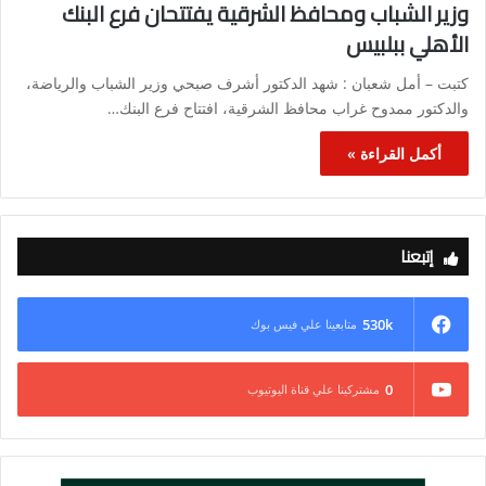
وزير الشباب ومحافظ الشرقية يفتتحان فرع البنك
الأهلي ببلبيس
كتبت – أمل شعبان : شهد الدكتور أشرف صبحي وزير الشباب والرياضة،
والدكتور ممدوح غراب محافظ الشرقية، افتتاح فرع البنك…
أكمل القراءة »
إتبعنا
530k
متابعينا علي فيس بوك
0
مشتركينا علي قناة اليوتيوب