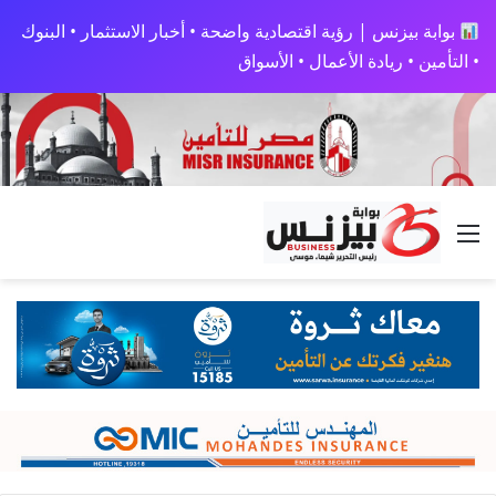
بوابة بيزنس | رؤية اقتصادية واضحة • أخبار الاستثمار • البنوك
• التأمين • ريادة الأعمال • الأسواق
القائمة