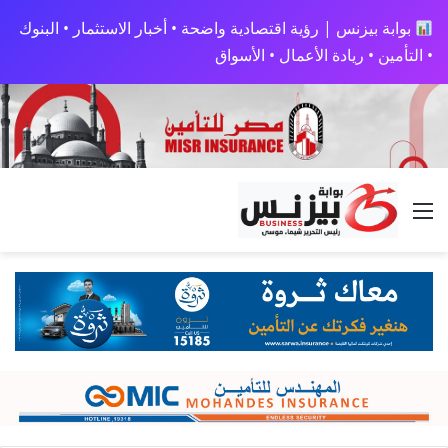
بوابة بيزنس | رؤية اقتصادية واضحة • أخبار الاستثمار • البنوك
• التأمين • ريادة الأعمال • الأسواق
القائمة