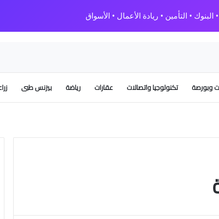
البنوك • التأمين • ريادة الأعمال • الأسواق
 وبورصة
تكنولوجيا واتصالات
عقارات
رياضة
بيزنس طبى
زرا