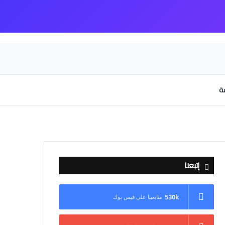
عة
إتبعنا
530k
متابعينا علي فيس بوك