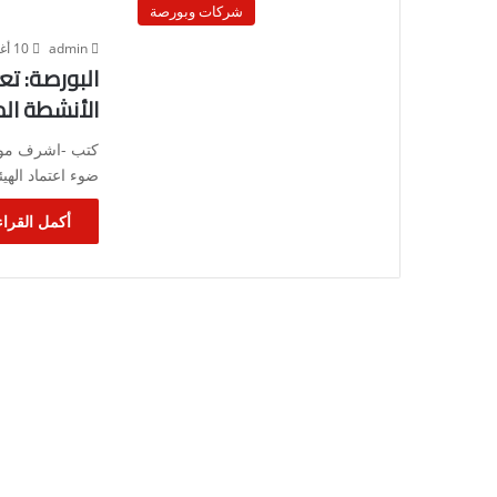
شركات وبورصة
admin
10 أغسطس، 2023
البورصة: تع
الأنشطة ال
كتب -اشرف موسي
ضوء اعتماد الهيئ
أكمل القراء