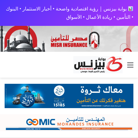
بوابة بيزنس | رؤية اقتصادية واضحة • أخبار الاستثمار • البنوك
• التأمين • ريادة الأعمال • الأسواق
القائمة