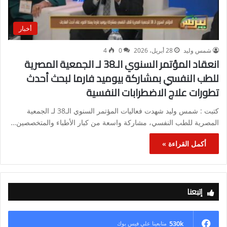
أخبار
شمس وليد
28 أبريل، 2026
0
4
انعقاد المؤتمر السنوي الـ38 لـ الجمعية المصرية
للطب النفسي بمشاركة بيوميد فارما لبحث أحدث
تطورات علاج الاضطرابات النفسية
كتبت : شمس وليد شهدت فعاليات المؤتمر السنوي الـ38 لـ الجمعية
المصرية للطب النفسي، مشاركة واسعة من كبار الأطباء والمتخصصين…
أكمل القراءة »
إتبعنا
530k
متابعينا علي فيس بوك