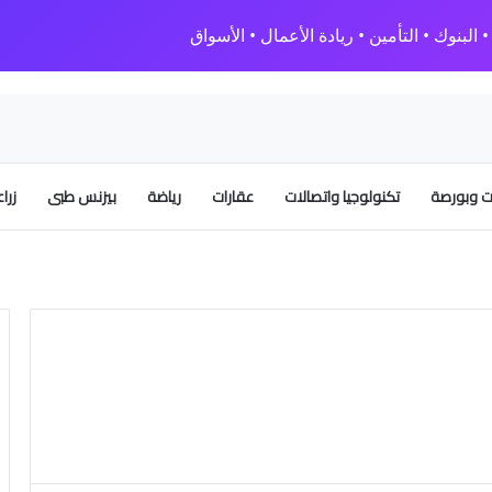
البنوك • التأمين • ريادة الأعمال • الأسواق
 وبورصة
تكنولوجيا واتصالات
عقارات
رياضة
بيزنس طبى
زرا