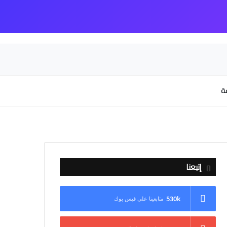
عة
إتبعنا
530k
متابعينا علي فيس بوك