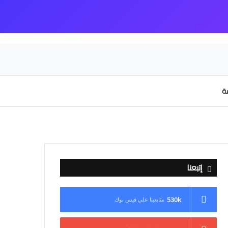
عة
إتبعنا
530k
متابعينا علي فيس بوك