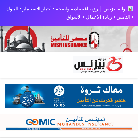
بوابة بيزنس | رؤية اقتصادية واضحة • أخبار الاستثمار • البنوك
• التأمين • ريادة الأعمال • الأسواق
القائمة