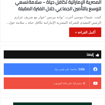
المصرية الإماراتية تكافل حياة – سلامة:نسعي
لتوسع بالتأمين الجماعي خلال الفترة المقبلة
كتبت -شيماء موسي أجرت “بوابة بيزنس “حوار مع شريف عزازى
الرئيس التنفيذى للشركة المصرية الإماراتية تكافل حياة ــ سلامة حول…
أكمل القراءة »
إتبعنا
530k
متابعينا علي فيس بوك
0
مشتركينا علي قناة اليوتيوب