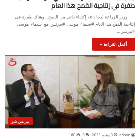
طفرة في إنتاجية القمح هذا العام
وزير الزراعة:لدينا ٥٩٪؜ إكتفاء ذاتي من القمح.. وهناك طفرة في
إنتاجية القمح هذا العام #شيماء_موسى​ #بيزنس_مع_شيماء_موسى​
#بيزنس​…
أكمل القراءة »
بيزنس شو
admin
9 يونيو، 2023
0
160