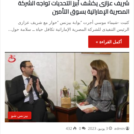
شريف عزازى يكشف أبرز التحديات تواجه الشركة
المصرية الإماراتية بسوق التأمين
كتبت -شيماء موسي أجرت “بوابة بيزنس “حوار مع شريف عزازى
الرئيس التنفيذى للشركة المصرية الإماراتية تكافل حياة ــ سلامة حول…
أكمل القراءة »
بيزنس شو
admin
3 يونيو، 2023
0
432