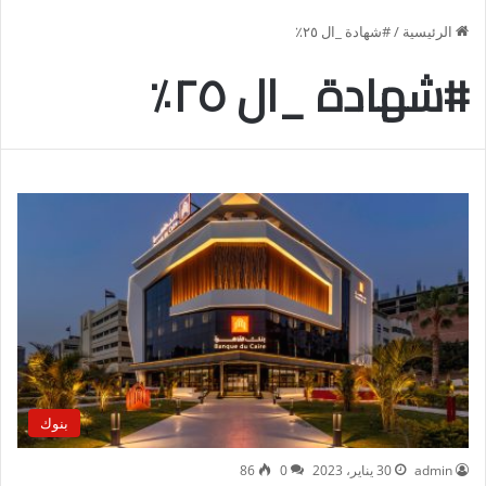
الرئيسية
/
#شهادة _ال ٢٥٪
#شهادة _ال ٢٥٪
بنوك
admin
30 يناير، 2023
0
86