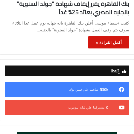
بنك القاهرة يقرر إيقاف شهادة “جولد السنوية”
بالجنيه المصري بعائد 25% غداً
كتبت /شيماء موسى أعلن بنك القاهرة بانه بنهايه يوم عمل غدا الثلاثاء
سوف يتم وقف العمل بشهادة “جولد السنوية” بالجنيه…
أكمل القراءة »
إتبعنا
530k
متابعينا علي فيس بوك
0
مشتركينا علي قناة اليوتيوب