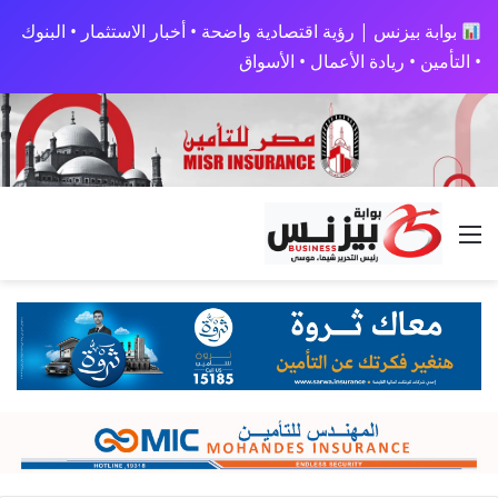
بوابة بيزنس | رؤية اقتصادية واضحة • أخبار الاستثمار • البنوك
• التأمين • ريادة الأعمال • الأسواق
القائمة