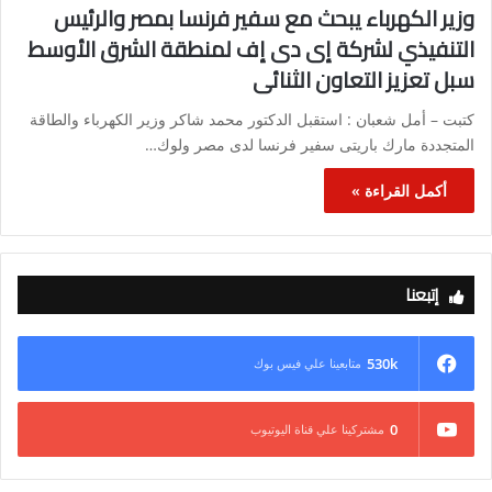
وزير الكهرباء يبحث مع سفير فرنسا بمصر والرئيس
التنفيذي لشركة إى دى إف لمنطقة الشرق الأوسط
سبل تعزيز التعاون الثنائى
كتبت – أمل شعبان : استقبل الدكتور محمد شاكر وزير الكهرباء والطاقة
المتجددة مارك باريتى سفير فرنسا لدى مصر ولوك…
أكمل القراءة »
إتبعنا
530k
متابعينا علي فيس بوك
0
مشتركينا علي قناة اليوتيوب