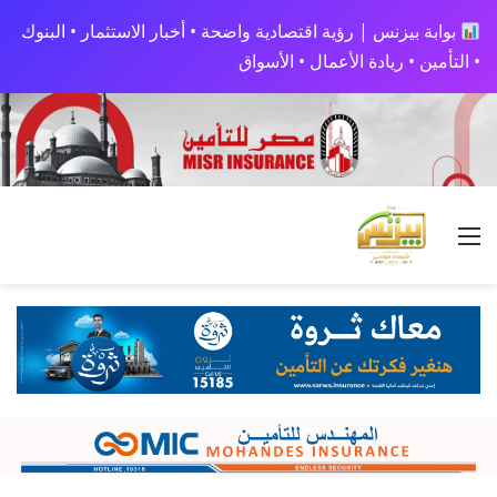
بوابة بيزنس | رؤية اقتصادية واضحة • أخبار الاستثمار • البنوك
• التأمين • ريادة الأعمال • الأسواق
القائمة