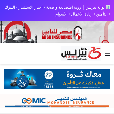
بوابة بيزنس | رؤية اقتصادية واضحة • أخبار الاستثمار • البنوك
• التأمين • ريادة الأعمال • الأسواق
القائمة