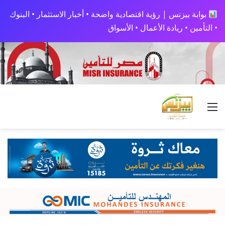
بوابة بيزنس | رؤية اقتصادية واضحة • أخبار الاستثمار • البنوك
• التأمين • ريادة الأعمال • الأسواق
القائمة