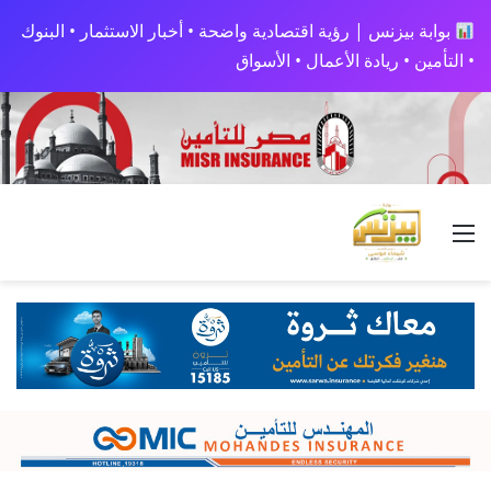
بوابة بيزنس | رؤية اقتصادية واضحة • أخبار الاستثمار • البنوك
• التأمين • ريادة الأعمال • الأسواق
القائمة