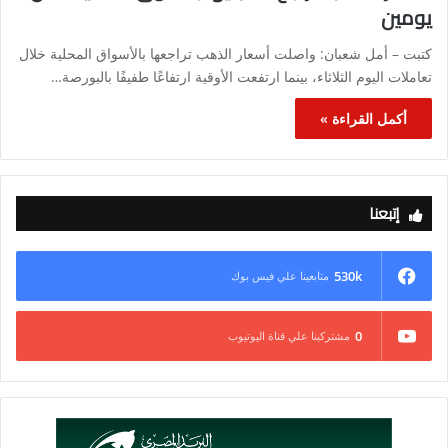
يومين
كتبت – أمل شعبان: واصلت أسعار الذهب تراجعها بالأسواق المحلية خلال
تعاملات اليوم الثلاثاء، بينما ارتفعت الأوقية ارتفاعًا طفيفًا بالبورصة…
أكمل القراءة »
إتبعنا
530k
متابعينا علي فيس بوك
0
مشتركينا علي قناة اليوتيوب